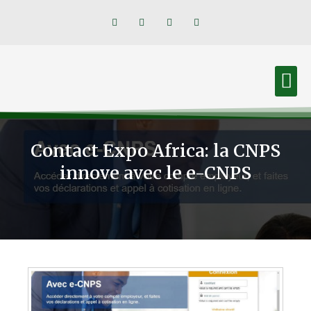
Trophée Elite de la relation client
Contact Expo Africa: la CNPS
innove avec le e-CNPS