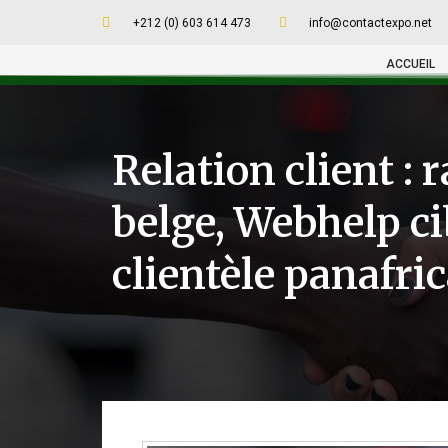
+212 (0) 603 614 473
info@contactexpo.net
ACCUEIL
Relation client : 
belge, Webhelp c
clientèle panafri