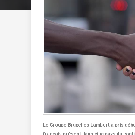
Le Groupe Bruxelles Lambert a pris débu
français présent dans cinq pays du contin